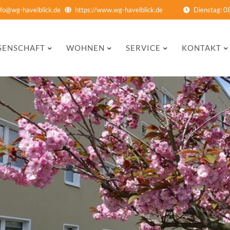
nfo@wg-havelblick.de
https://www.wg-havelblick.de
Dienstag: 0
n
SENSCHAFT
WOHNEN
SERVICE
KONTAKT
gen