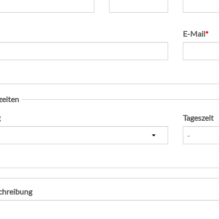
Pflichtfeld
E-Mail
*
zeiten
g
Tageszeit
chreibung