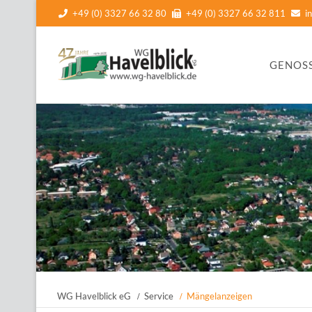
+49 (0) 3327 66 32 80
+49 (0) 3327 66 32 811
i
Navigatio
GENOS
übersprin
WG Havelblick eG
Service
Mängelanzeigen