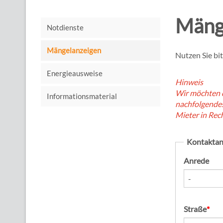
Mäng
Notdienste
Mängelanzeigen
Nutzen Sie bi
Energieausweise
Hinweis
Wir möchten d
Informationsmaterial
nachfolgende
Mieter in Rech
Kontakta
Anrede
Pflichtfeld
Straße
*