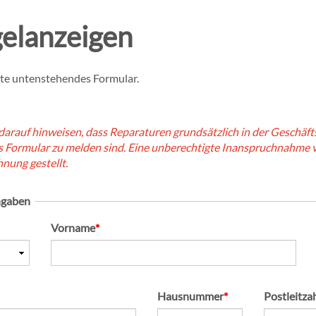
elanzeigen
tte untenstehendes Formular.
arauf hinweisen, dass Reparaturen grundsätzlich in der Geschäf
s Formular zu melden sind. Eine unberechtigte Inanspruchnahme
nung gestellt.
ngaben
Pflichtfeld
Vorname
*
Pflichtfeld
Hausnummer
*
Postleitza