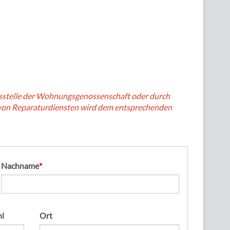
tsstelle der Wohnungsgenossenschaft oder durch
 von Reparaturdiensten wird dem entsprechenden
Pflichtfeld
Nachname
*
hl
Ort